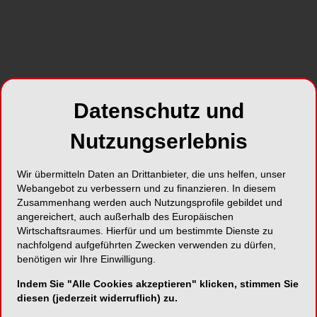
Datenschutz und
Nutzungserlebnis
Die Jahrestagung der DGKZ startete in Hamburg mit
Prof.
Wir übermitteln Daten an Drittanbieter, die uns helfen, unser
gut gefüllten Table Clinics.
Teiln
Webangebot zu verbessern und zu finanzieren. In diesem
DGKZ
Zusammenhang werden auch Nutzungsprofile gebildet und
angereichert, auch außerhalb des Europäischen
Wirtschaftsraumes. Hierfür und um bestimmte Dienste zu
nachfolgend aufgeführten Zwecken verwenden zu dürfen,
benötigen wir Ihre Einwilligung.
Indem Sie "Alle Cookies akzeptieren" klicken, stimmen Sie
diesen (jederzeit widerruflich) zu.