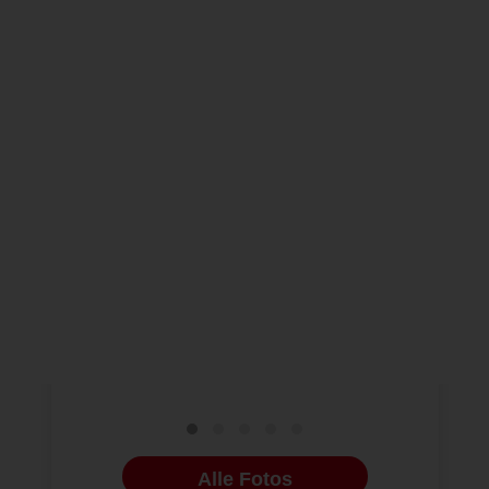
BILDERGALERIEN
NEUE BILDERGALERIEN
22.06.2026
NEUE BILDERG
Erfolgreicher Kongress in
ISMI und 
Lindau zu Ästhetischer
erfolgreic
Medizin und Kosmetischer
Zahnmedizin
Alle Fotos