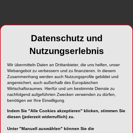
SHARE
Datenschutz und
Nutzungserlebnis
Wir übermitteln Daten an Drittanbieter, die uns helfen, unser
Foto: Kulzer
Webangebot zu verbessern und zu finanzieren. In diesem
Erfahren Sie, wie das Kulzer Vivida Bleaching-
Zusammenhang werden auch Nutzungsprofile gebildet und
angereichert, auch außerhalb des Europäischen
Konzept mit Prophy Pen, Home Kit und Office-
Wirtschaftsraumes. Hierfür und um bestimmte Dienste zu
Lösung funktioniert und Ihre Patienten Schritt für
nachfolgend aufgeführten Zwecken verwenden zu dürfen,
Schritt zu helleren Zähnen führt. Lassen Sie sich
benötigen wir Ihre Einwilligung.
zeigen, wie das innovative Gel der Office-Lösung
Indem Sie "Alle Cookies akzeptieren" klicken, stimmen Sie
mit seiner optimalen 25% HPS-Konzentration
diesen (jederzeit widerruflich) zu.
(Hydrogen Peroxide Superior) ohne zusätzliche
Geräte und Wärme auskommt, wie der Gingiva-
Unter "Manuell auswählen" können Sie die
Barrier selbst empfindliche Zähne schützt und