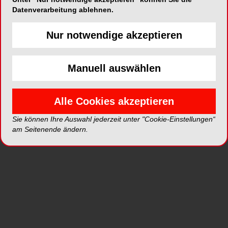
Datenverarbeitung ablehnen.
Die im
Psychosomatic Medicine Journal
veröffentlichte Studie führte einen Test mit 21
Nur notwendige akzeptieren
gesunden Kindern, 27 Kindern mit Angststörung
sowie 25 Erwachsenen durch. Alle
Manuell auswählen
Studienteilnehmer erhielten Temperatursonden an
den Unterarmen und wurden im ersten Schritt auf
ihre Schmerzniveaus hin getestet. So sollte jeder
Alle Cookies akzeptieren
Proband angeben, wann er eine Temperatur als
hoch, mittel oder niedrig empfindet. Anschließend
Sie können Ihre Auswahl jederzeit unter "Cookie-Einstellungen“
am Seitenende ändern.
lernten die Teilnehmer zwei verschiedene Töne
kennen – einen „harmlosen“ und einen, der vor
bevorstehendem Schmerz warnt.
Im eigentlichen Test wurde vor den
Temperatursignalen immer einer der beiden Töne
abgespielt. Interessanterweise empfanden die
Probanden nach dem warnenden Signal mehr