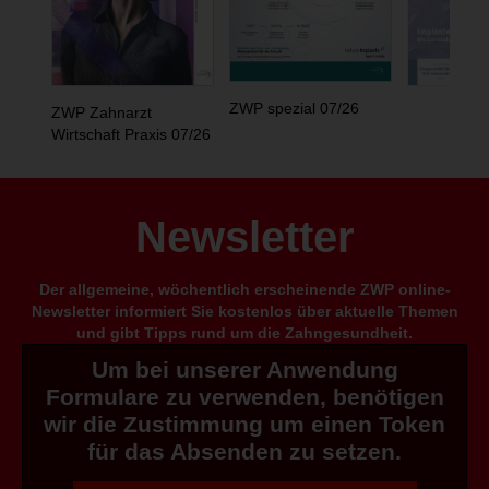
ZWP spezial 07/26
ZWP Zahnarzt
Wirtschaft Praxis 07/26
Newsletter
Der allgemeine, wöchentlich erscheinende ZWP online-
Newsletter informiert Sie kostenlos über aktuelle Themen
und gibt Tipps rund um die Zahngesundheit.
Um bei unserer Anwendung
Formulare zu verwenden, benötigen
wir die Zustimmung um einen Token
für das Absenden zu setzen.