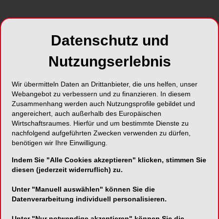
Datenschutz und
Nutzungserlebnis
Foto: Anna Jurkovska – stock.adobe.com
Wir übermitteln Daten an Drittanbieter, die uns helfen, unser
In der Kinderzahnheilkunde wird das Konzept
Webangebot zu verbessern und zu finanzieren. In diesem
einer einfühlsamen und angstfreien Behandlung
Zusammenhang werden auch Nutzungsprofile gebildet und
angestrebt. Macht es da Sinn, kleine Patienten vor
angereichert, auch außerhalb des Europäischen
potenziell schmerzhaften Maßnahmen
Wirtschaftsraumes. Hierfür und um bestimmte Dienste zu
nachfolgend aufgeführten Zwecken verwenden zu dürfen,
vorzuwarnen? Eine aktuelle Studie sagt eindeutig
benötigen wir Ihre Einwilligung.
nein!
Indem Sie "Alle Cookies akzeptieren" klicken, stimmen Sie
Forscher der University of California in Riverside
diesen (jederzeit widerruflich) zu.
haben herausgefunden, dass sich
Unter "Manuell auswählen" können Sie die
Schmerzempfinden verstärkt, wenn Patienten
Datenverarbeitung individuell personalisieren.
zuvor suggeriert wird, dass ein Schmerz auftreten
könnte.
Unter "Nur notwendige akzeptieren" können Sie die