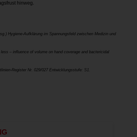
tagsfrust hinweg.
rsg.) Hygiene-Aufklärung im Spannungsfeld zwischen Medizin und
ess – influence of volume on hand coverage and bactericidal
inien-Register Nr. 029/027 Entwicklungsstufe: S1.
NG