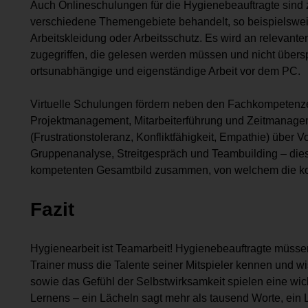
Auch Onlineschulungen für die Hygienebeauftragte sin
verschiedene Themengebiete behandelt, so beispielswe
Arbeitskleidung oder Arbeitsschutz. Es wird an relevant
zugegriffen, die gelesen werden müssen und nicht übersp
ortsunabhängige und eigenständige Arbeit vor dem PC.
Virtuelle Schulungen fördern neben den Fachkompeten
Projektmanagement, Mitarbeiterführung und Zeitmanagem
(Frustrationstoleranz, Konfliktfähigkeit, Empathie) über 
Gruppenanalyse, Streitgespräch und Teambuilding – die
kompetenten Gesamtbild zusammen, von welchem die kompl
Fazit
Hygienearbeit ist Teamarbeit! Hygienebeauftragte müssen
Trainer muss die Talente seiner Mitspieler kennen und wis
sowie das Gefühl der Selbstwirksamkeit spielen eine wich
Lernens – ein Lächeln sagt mehr als tausend Worte, ein