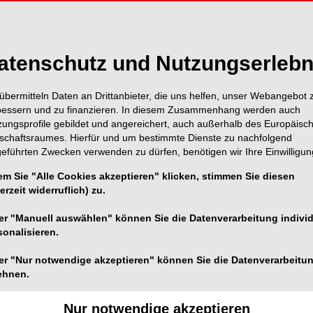
atenschutz und Nutzungserlebn
übermitteln Daten an Drittanbieter, die uns helfen, unser Webangebot 
bessern und zu finanzieren. In diesem Zusammenhang werden auch
zungsprofile gebildet und angereichert, auch außerhalb des Europäisc
tschaftsraumes. Hierfür und um bestimmte Dienste zu nachfolgend
geführten Zwecken verwenden zu dürfen, benötigen wir Ihre Einwilligun
em Sie "Alle Cookies akzeptieren" klicken, stimmen Sie diesen
erzeit widerruflich) zu.
er "Manuell auswählen" können Sie die Datenverarbeitung individ
 Wo bereits wenig Zeit für die Versorgung der Patienten
sonalisieren.
r Bedeutung der Hygiene schnell unangenehm. Dass
er "Nur notwendige akzeptieren" können Sie die Datenverarbeitu
durch das Infektionsschutzgesetz und
ehnen.
 sind, ist Fakt – doch ohne die motivierte Mitarbeit
Nur notwendige akzeptieren