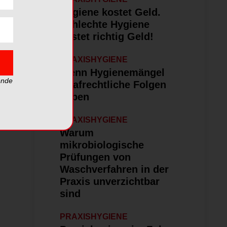
Hygiene kostet Geld.
Schlechte Hygiene
kostet richtig Geld!
PRAXISHYGIENE
Wenn Hygienemängel
ende
strafrechtliche Folgen
haben
PRAXISHYGIENE
Warum
mikrobiologische
Prüfungen von
Waschverfahren in der
Praxis unverzichtbar
sind
PRAXISHYGIENE