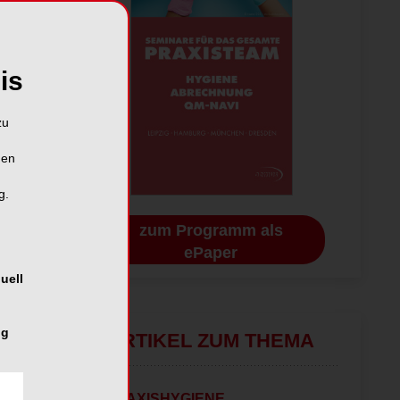
is
zu
hen
g.
zum Programm als
ePaper
uell
ng
ARTIKEL ZUM THEMA
PRAXISHYGIENE