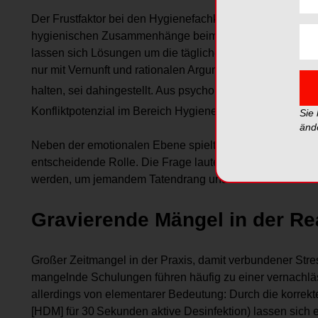
Der Frustfaktor bei den Hygienefachkräften kann immens
hygienischen Zusammenhänge beim Personal fehlt und v
lassen sich Lösungen um die tägliche Hygienearbeit als 
nur mit Vernunft und rationalen Argumenten davon über
halten, sei dahingestellt. Aus psychologischer Sicht wird 
Konfliktpotenzial im Bereich Hygiene und Qualitätsman
Sie
änd
Neben der emotionalen Ebene spielt auch die Persönlich
entscheidende Rolle. Die Frage lautet deshalb: Wie kann
werden, um jemandem Tatendrang und Humor zu vermitt
Gravierende Mängel in der Rea
Großer Zeitmangel in der Praxis, damit verbundener Stres
mangelnde Schulungen führen häufig zu einer vernachlä
allerdings von elementarer Bedeutung: Durch die korrek
[HDM] für 30 Sekunden aktive Desinfektion) lassen sich