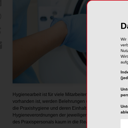
D
Wir 
ver
Nut
Wir
auf
Ind
(jed
Unt
Hygienearbeit ist für viele Mitarbeiter ein leidiges Übel.
per
vorhanden ist, werden Belehrungen und Erklärungen zu
Unt
die Praxishygiene und deren Einhaltung vor allem auch 
abl
Hygieneverordnungen der jeweiligen Bundesländer geregelt
des Praxispersonals kaum in die Realität umzusetzen.