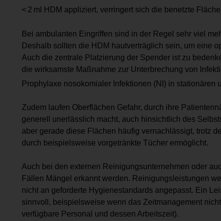
< 2 ml HDM appliziert, verringert sich die benetzte Fläche 
Bei ambulanten Eingriffen sind in der Regel sehr viel 
Deshalb sollten die HDM hautverträglich sein, um eine op
Auch die zentrale Platzierung der Spender ist zu bedenke
die wirksamste Maßnahme zur Unterbrechung von Infekti
Prophylaxe nosokomialer Infektionen (NI) in stationäre
Zudem laufen Oberflächen Gefahr, durch ihre Patientennä
generell unerlässlich macht, auch hinsichtlich des Sel
aber gerade diese Flächen häufig vernachlässigt, trotz de
durch beispielsweise vorgetränkte Tücher ermöglicht.
Auch bei den externen Reinigungsunternehmen oder auch
Fällen Mängel erkannt werden. Reinigungsleistungen we
nicht an geforderte Hygienestandards angepasst. Ein Leis
sinnvoll, beispielsweise wenn das Zeitmanagement nicht
verfügbare Personal und dessen Arbeitszeit).