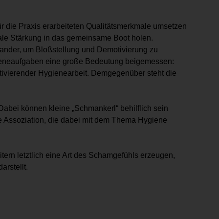
für die Praxis erarbeiteten Qualitätsmerkmale umsetzen
nale Stärkung in das gemeinsame Boot holen.
inander, um Bloßstellung und Demotivierung zu
gieneaufgaben eine große Bedeutung beigemessen:
motivierender Hygienearbeit. Demgegenüber steht die
 Dabei können kleine „Schmankerl“ behilflich sein
e Assoziation, die dabei mit dem Thema Hygiene
tern letztlich eine Art des Schamgefühls erzeugen,
rstellt.