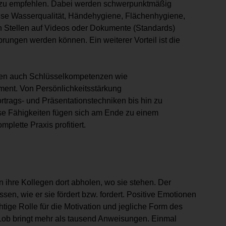
d zu empfehlen. Dabei werden schwerpunktmäßig
ise Wasserqualität, Händehygiene, Flächenhygiene,
en Stellen auf Videos oder Dokumente (Standards)
rungen werden können. Ein weiterer Vorteil ist die
zen auch Schlüsselkompetenzen wie
ent. Von Persönlichkeitsstärkung
Vortrags- und Präsentationstechniken bis hin zu
se Fähigkeiten fügen sich am Ende zu einem
ette Praxis profitiert.
 ihre Kollegen dort abholen, wo sie stehen. Der
sen, wie er sie fördert bzw. fordert. Positive Emotionen
tige Rolle für die Motivation und jegliche Form des
 Lob bringt mehr als tausend Anweisungen. Einmal