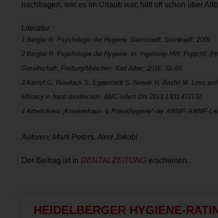
nachfragen, wie es im Urlaub war, hilft oft schon über All
Literatur
1 Bergler R. Psychologie der Hygiene. Darmstadt: Steinkopff; 2009.
2 Bergler R. Psychologie der Hygiene. In: Ingensiep HW, Popp W, (H
Gesellschaft. Freiburg/München: Karl Alber; 2016: 33–55.
3 Kampf G, Ruselack S, Eggerstedt S, Nowak N, Bashir M. Less and l
efficacy in hand disinfection. BMC Infect Dis 2013;13(1):472132.
4 Arbeitskreis „Krankenhaus- & Praxishygiene“ der AWMF. AWMF-Leitl
Autoren: Mark Peters, Axel Jakobi
Der Beitrag ist in
DENTALZEITUNG
erschienen.
HEIDELBERGER HYGIENE-RATI