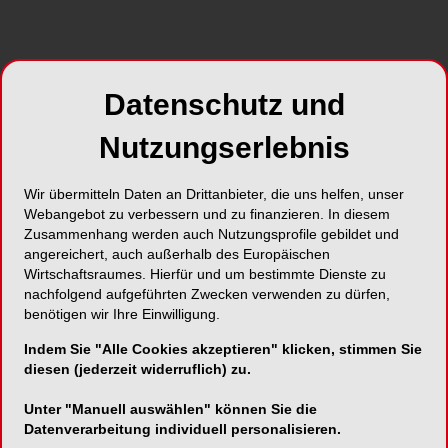
Begriff „Balanced-Force-Technik“ beschrieben
1
wurden
, erfreuen sich diese Systeme immer
größerer Beliebtheit. Viele Hersteller versprechen
Datenschutz und
die Reduktion des Instrumentariums bei
gleichbleibender universeller Einsetzbarkeit und
Nutzungserlebnis
effizienter Aufbereitung. Gerade im Alltag ist es für
den Allrounder wichtig, von einem zuverlässigen
Wir übermitteln Daten an Drittanbieter, die uns helfen, unser
System begleitet zu werden.
Webangebot zu verbessern und zu finanzieren. In diesem
Zusammenhang werden auch Nutzungsprofile gebildet und
Reziprok vs. rotierend
angereichert, auch außerhalb des Europäischen
Wirtschaftsraumes. Hierfür und um bestimmte Dienste zu
nachfolgend aufgeführten Zwecken verwenden zu dürfen,
Immer wieder hören wir von Microcracks im
benötigen wir Ihre Einwilligung.
Dentin, welche speziell bei reziproken Systemen
Indem Sie "Alle Cookies akzeptieren" klicken, stimmen Sie
vermehrt auftauchen sollen. Einige Studien
diesen (jederzeit widerruflich) zu.
2
konnten dies bestätigen (Bürklein 2013)
, andere
Unter "Manuell auswählen" können Sie die
3
haben dies jedoch widerlegt (Liu 2013)
.
Datenverarbeitung individuell personalisieren.
Zusammenfassend kann von einer heterogenen