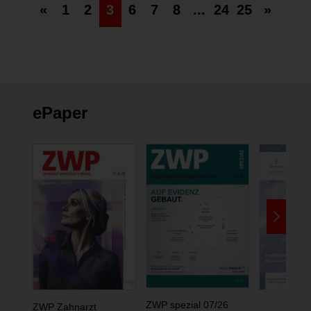
«
1
2
3
6
7
8
...
24
25
»
ePaper
ZWP spezial 07/26
ZWP Zahnarzt