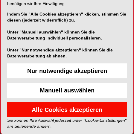
HEDP in der Endodontie –
benötigen wir Ihre Einwilligung.
Neue Wege in der
Indem Sie "Alle Cookies akzeptieren" klicken, stimmen Sie
Wurzelkanaldesinfektion
diesen (jederzeit widerruflich) zu.
ENDODONTOLOGIE
19.07.2023
Unter "Manuell auswählen" können Sie die
Datenverarbeitung individuell personalisieren.
Unter "Nur notwendige akzeptieren" können Sie die
Datenverarbeitung ablehnen.
Nur notwendige akzeptieren
Manuell auswählen
„Well begun is half done“:
Alle Cookies akzeptieren
Darstellung von
Wurzelkanälen – Teil 2
Sie können Ihre Auswahl jederzeit unter "Cookie-Einstellungen“
am Seitenende ändern.
ENDODONTOLOGIE
12.06.2023