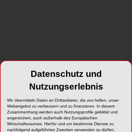
ENDODONTOLOGIE
16.08.2023
Die chemomechanische Aufbereitung,
Desinfektion und anschließende Obturation
im Rahmen einer orthograden
Wurzelkanalbehandlung stellen einen
zentralen Teil der Zahnerhaltung im
Speziellen und der Zahnmedizin im
Allgemeinen dar.
Datenschutz und
Nutzungserlebnis
Wir übermitteln Daten an Drittanbieter, die uns helfen, unser
Webangebot zu verbessern und zu finanzieren. In diesem
Zusammenhang werden auch Nutzungsprofile gebildet und
angereichert, auch außerhalb des Europäischen
Wirtschaftsraumes. Hierfür und um bestimmte Dienste zu
nachfolgend aufgeführten Zwecken verwenden zu dürfen,