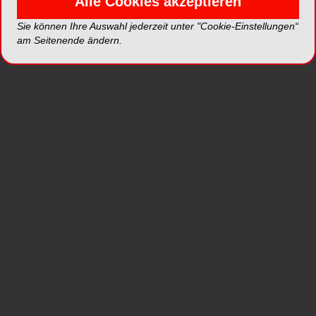
Alle Cookies akzeptieren
Es ist unbestritten, dass der Erfolg einer
Sie können Ihre Auswahl jederzeit unter "Cookie-Einstellungen“
Wurzelkanalbehandlung im Wesentlichen
am Seitenende ändern.
von der Desinfektion im Wurzelkanalsystem
abhängt. Das Ziel des Behandlers ist es
stets, möglichst viele Bakterien aus diesem
Hohlraumsystem zu eliminieren.
ENDODONTOLOGIE
14.11.2016
Diagnostik und Therapie eines Dens
invaginatus