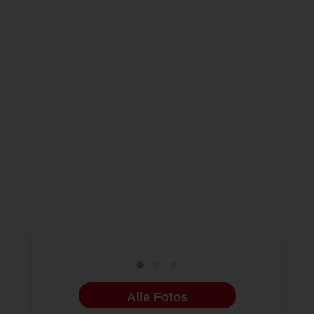
BILDERGALERIE
ENDODONTOLOGIE
15.01.2015
NEUE BILDERG
Optik und Zahnheilkunde
4. Jahres
vereinigt
in Hambu
Alle Fotos