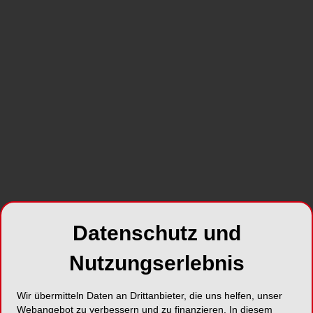
(Wurzelkanalbehandlungen)
Dres. Hartmann, Zirkel und Kollegen
Gyrhofstraße 24
50931 Köln/Lindenthal
Deutschland
Telefon:
02 21/41 73 78
Fax:
02 21/9 41 54 70
E-Mail:
info@gesunderzahn.de
Website:
http://www.gesunderzahn.de
Datenschutz und
Nutzungserlebnis
SHARE
Wir übermitteln Daten an Drittanbieter, die uns helfen, unser
Webangebot zu verbessern und zu finanzieren. In diesem