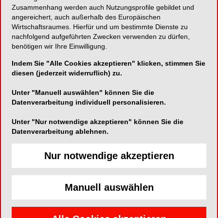
Kurzvita
Zusammenhang werden auch Nutzungsprofile gebildet und
Vita anzeigen
angereichert, auch außerhalb des Europäischen
Wirtschaftsraumes. Hierfür und um bestimmte Dienste zu
nachfolgend aufgeführten Zwecken verwenden zu dürfen,
benötigen wir Ihre Einwilligung.
Artikel auf ZWP online
Indem Sie "Alle Cookies akzeptieren" klicken, stimmen Sie
diesen (jederzeit widerruflich) zu.
Unter "Manuell auswählen" können Sie die
Datenverarbeitung individuell personalisieren.
Unter "Nur notwendige akzeptieren" können Sie die
Datenverarbeitung ablehnen.
Nur notwendige akzeptieren
Manuell auswählen
ENDODONTOLOGIE
09.06.2022
Fragmententfernung mit der Tube-
Technik – eine Fallpräsentation