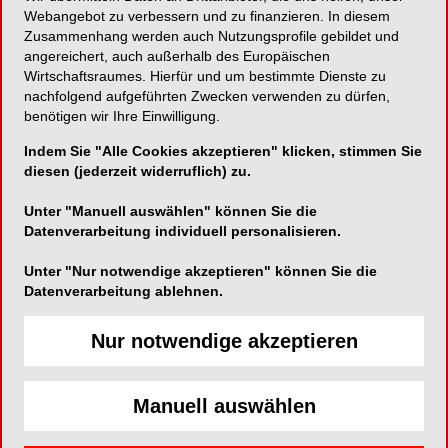
Webangebot zu verbessern und zu finanzieren. In diesem
Zusammenhang werden auch Nutzungsprofile gebildet und
Flexibler Einsatz neuer Intraoralsensoren durch
angereichert, auch außerhalb des Europäischen
Select- und Supreme-Ausführung!
Wirtschaftsraumes. Hierfür und um bestimmte Dienste zu
nachfolgend aufgeführten Zwecken verwenden zu dürfen,
benötigen wir Ihre Einwilligung.
Indem Sie "Alle Cookies akzeptieren" klicken, stimmen Sie
Dentsply Sirona
diesen (jederzeit widerruflich) zu.
Fabrikstraße 31
Unter "Manuell auswählen" können Sie die
64625 Bensheim
Datenverarbeitung individuell personalisieren.
Telefon:
+49 6251 16-0
Unter "Nur notwendige akzeptieren" können Sie die
Fax:
+49 6251 16-101610
Datenverarbeitung ablehnen.
E-Mail:
contact@dentsplysirona.com
Nur notwendige akzeptieren
Website:
http://www.dentsplysirona.com
Manuell auswählen