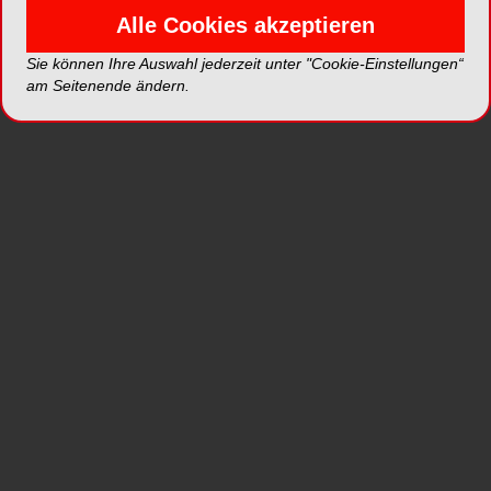
Alle Cookies akzeptieren
Sirona bringt mit XIOS XG neue Intraoralsensoren
auf den Markt, die als Select- oder Supreme-
Sie können Ihre Auswahl jederzeit unter "Cookie-Einstellungen“
Ausführung erhältlich sind. Das Highlight daran:
am Seitenende ändern.
Bei XIOS XG Intraoral-Sensoren kann bei einem
Defekt das Kabel schnell und selbstständig in der
Praxis ausgetauscht werden, ohne dass ein neuer
Sensor gekauft werden muss.
Ab der IDS wird es die XIOS XG Select Sensoren
zudem als kabellose Ausführung geben, die den
lästigen Kabelsalat im Behandlungszimmer
verschwinden lässt und so eine leichte
Positionierung im Patientenmund sowie einen
flexiblen Einsatz in jedem Behandlungszimmer
ermöglicht. Bei der Supreme-Ausführung der
XIOS XG Sensoren sorgen eine neue
Sensortechnologie und ein dynamischer