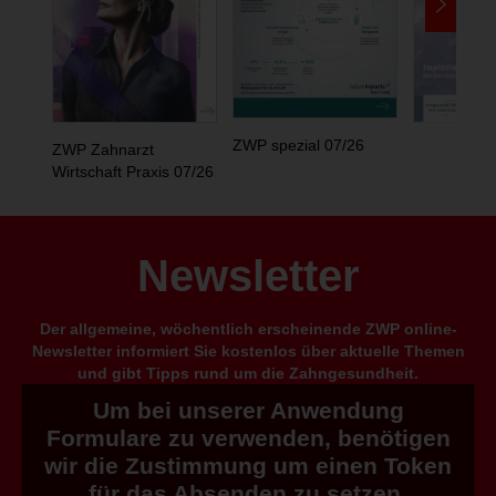
ZWP spezial 07/26
ZWP Zahnarzt
Wirtschaft Praxis 07/26
Newsletter
Der allgemeine, wöchentlich erscheinende ZWP online-
Newsletter informiert Sie kostenlos über aktuelle Themen
und gibt Tipps rund um die Zahngesundheit.
Um bei unserer Anwendung
Formulare zu verwenden, benötigen
wir die Zustimmung um einen Token
für das Absenden zu setzen.