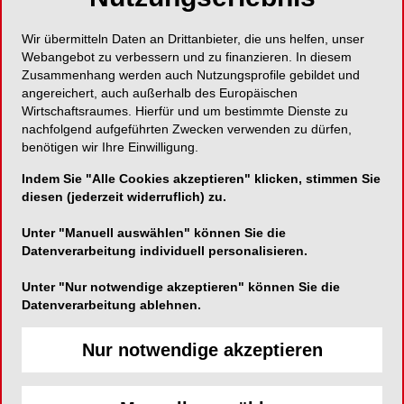
Behandlungseinheit mit maximalem Komfort!
Wir übermitteln Daten an Drittanbieter, die uns helfen, unser
Webangebot zu verbessern und zu finanzieren. In diesem
Zusammenhang werden auch Nutzungsprofile gebildet und
angereichert, auch außerhalb des Europäischen
Wirtschaftsraumes. Hierfür und um bestimmte Dienste zu
Dentsply Sirona
nachfolgend aufgeführten Zwecken verwenden zu dürfen,
Fabrikstraße 31
benötigen wir Ihre Einwilligung.
64625 Bensheim
Indem Sie "Alle Cookies akzeptieren" klicken, stimmen Sie
diesen (jederzeit widerruflich) zu.
Telefon:
+49 6251 16-0
Fax:
+49 6251 16-101610
Unter "Manuell auswählen" können Sie die
Datenverarbeitung individuell personalisieren.
E-Mail:
contact@dentsplysirona.com
Website:
http://www.dentsplysirona.com
Unter "Nur notwendige akzeptieren" können Sie die
Datenverarbeitung ablehnen.
Nur notwendige akzeptieren