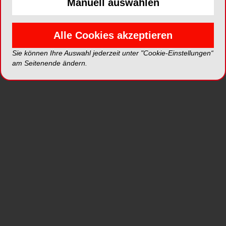
Die Behandlungseinheit TENEO von Sirona
Manuell auswählen
Dental Systems unterstützt Zahnärzte optimal
dabei, Patienten zu gewinnen und zu binden. Die
Alle Cookies akzeptieren
Einheit verfügt über eine Vielzahl von
Innovationen und Features, die gewährleisten,
Sie können Ihre Auswahl jederzeit unter "Cookie-Einstellungen“
dass TENEO jedem Patienten maximalen Komfort
am Seitenende ändern.
bietet – unabhängig von Alter, Statur und Mobilität.
Dank Hubantrieb lässt sich der Stuhl auf eine
Höhe zwischen 370 und 820mm einstellen und
ermöglicht dadurch auch Patienten mit
Bewegungseinschränkungen einen bequemen
Einstieg. Für größere Patienten kann die
Sitzfläche mithilfe der ausziehbaren Fußfläche
verlängert werden. Für die komfortable Lagerung
kann TENEO optional mit einer Lordosefunktion
ausgestattet werden, die sich individuell an die
Wirbelsäule anpasst, sowie mit einer
Massagefunktion der Rückenlehne, die gerade
bei längeren Behandlungen für zusätzliche