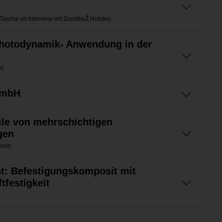
 Tasche im Interview mit DorotheŽ Holsten
Photodynamik- Anwendung in der
kl
GmbH
eile von mehrschichtigen
gen
anson
t: Befestigungskomposit mit
tfestigkeit