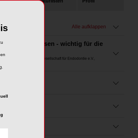
usgaben
Literaturlisten
Profil
is
Alle aufklappen
zu
, Schreiben, Lesen - wichtig für die
ontie
hen
räsident der Deutschen Gesellschaft für Endodontie e.V.,
g.
uell
ng
mbH