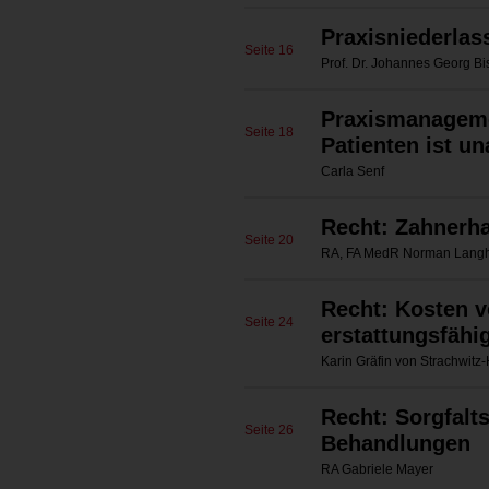
Praxisniederlass
Seite 16
Prof. Dr. Johannes Georg Bi
Praxismanageme
Seite 18
Patienten ist u
Carla Senf
Recht: Zahnerha
Seite 20
RA, FA MedR Norman Langhoff
Recht: Kosten 
Seite 24
erstattungsfähi
Karin Gräfin von Strachwitz-
Recht: Sorgfalt
Seite 26
Behandlungen
RA Gabriele Mayer