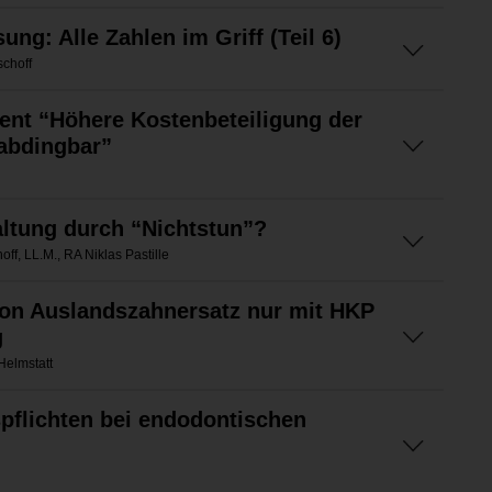
ung: Alle Zahlen im Griff (Teil 6)
schoff
nt “Höhere Kostenbeteiligung der
nabdingbar”
ltung durch “Nichtstun”?
, LL.M., RA Niklas Pastille
von Auslandszahnersatz nur mit HKP
g
Helmstatt
spflichten bei endodontischen