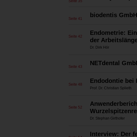
Seite 35
biodentis Gmb
Seite 41
Endometrie: Ei
Seite 42
der Arbeitsläng
Dr. Dirk Hör
NETdental Gmb
Seite 43
Endodontie bei 
Seite 48
Prof. Dr. Christian Splieth
Anwenderberich
Seite 52
Wurzelspitzenre
Dr. Stephan Girthofer
Interview: Der f