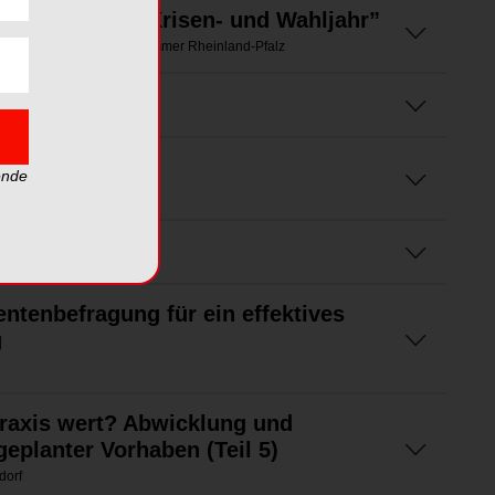
 Zahnärzte im Krisen- und Wahljahr”
nt der Landeszahnärztekammer Rheinland-Pfalz
and GmbH
ft
ende
nt GmbH
entenbefragung für ein effektives
g
raxis wert? Abwicklung und
geplanter Vorhaben (Teil 5)
dorf