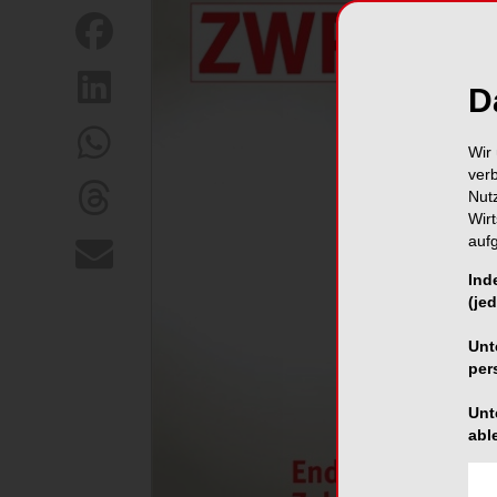
D
Wir 
ver
Nut
Wir
auf
Ind
(jed
Unt
per
Unt
abl