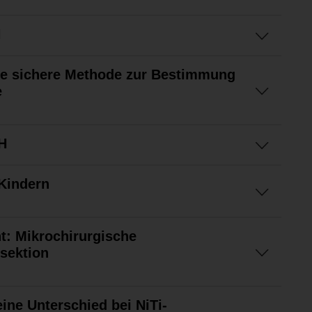
H
ne sichere Methode zur Bestimmung
e
H
Kindern
t: Mikrochirurgische
sektion
eine Unterschied bei NiTi-