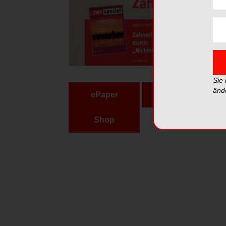
Sie
änd
ePaper
PDF
Shop