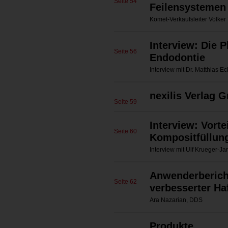
Seite 54
Feilensystemen
Komet-Verkaufsleiter Volker
Interview: Die 
Seite 56
Endodontie
Interview mit Dr. Matthias Ec
nexilis Verlag 
Seite 59
Interview: Vort
Seite 60
Kompositfüllun
Interview mit Ulf Krueger-J
Anwenderberich
Seite 62
verbesserter Haf
Ara Nazarian, DDS
Produkte