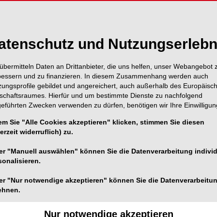
Inhalt
Alle A
atenschutz und Nutzungserlebn
übermitteln Daten an Drittanbieter, die uns helfen, unser Webangebot 
Editorial: Reden
Seite 3
bessern und zu finanzieren. In diesem Zusammenhang werden auch
moderne Endod
zungsprofile gebildet und angereichert, auch außerhalb des Europäisc
Dr. Clemens Bargholz, Vizep
tschaftsraumes. Hierfür und um bestimmte Dienste zu nachfolgend
DGEndo
geführten Zwecken verwenden zu dürfen, benötigen wir Ihre Einwilligun
em Sie "Alle Cookies akzeptieren" klicken, stimmen Sie diesen
Inhalt
Seite 4
erzeit widerruflich) zu.
Redaktion
er "Manuell auswählen" können Sie die Datenverarbeitung individ
Fokus: Politik
sonalisieren.
Seite 6
Redaktion
er "Nur notwendige akzeptieren" können Sie die Datenverarbeitu
ehnen.
NSK Europe G
Seite 7
Nur notwendige akzeptieren