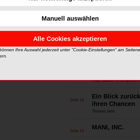
Fokus: Wirtscha
Seite 6
Redaktion
Manuell auswählen
Grüne Zahnmediz
Seite 10
wie’s geht
Alle Cookies akzeptieren
Marlene Hartinger im Gespr
 können Ihre Auswahl jederzeit unter "Cookie-Einstellungen“ am Seiten
BLUE SAFETY 
ern.
Seite 13
Über die Bundes
Seite 14
Antje Isbaner im Gespräch 
Ein Blick zurüc
Seite 18
ihren Chancen
Thomas Jans
MANI, INC.
Seite 19