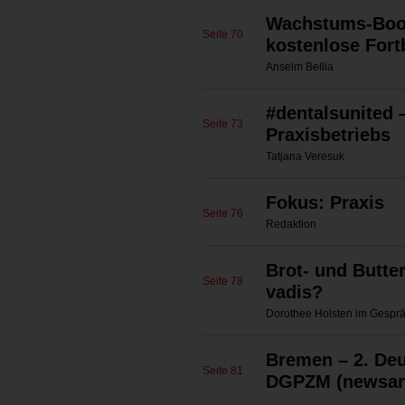
Wachstums-Boost
Seite 70
kostenlose Fort
Anselm Bellia
#dentalsunited –
Seite 73
Praxisbetriebs
Tatjana Veresuk
Fokus: Praxis
Seite 76
Redaktion
Brot- und Butte
Seite 78
vadis?
Dorothee Holsten im Gesprä
Bremen – 2. Deu
Seite 81
DGPZM (newsart