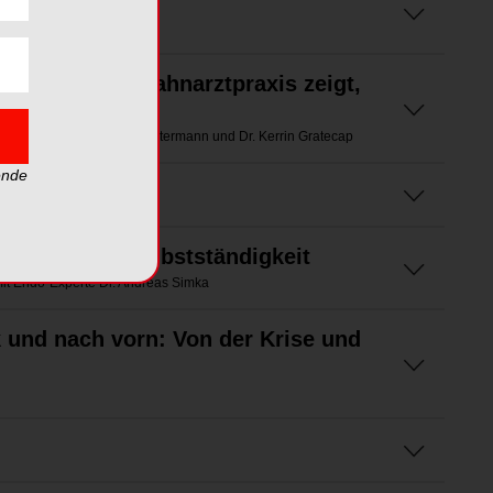
ft
in: Berliner Zahnarztpraxis zeigt,
äch mit Hannes Schulte-Ostermann und Dr. Kerrin Gratecap
ende
GmbH
wehr in die Selbstständigkeit
mit Endo-Experte Dr. Andreas Simka
k und nach vorn: Von der Krise und