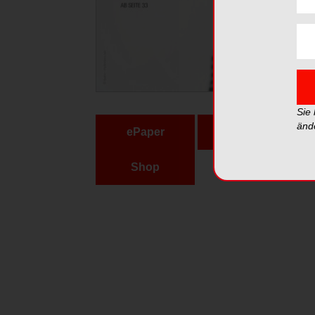
Sie
änd
ePaper
PDF
Shop