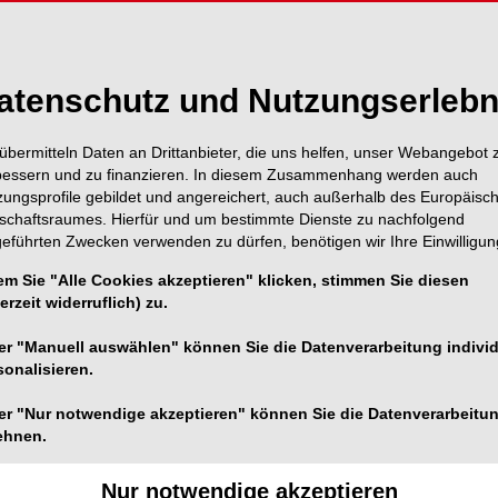
Inhalt
Alle A
atenschutz und Nutzungserlebn
übermitteln Daten an Drittanbieter, die uns helfen, unser Webangebot 
Titel
Seite 1
bessern und zu finanzieren. In diesem Zusammenhang werden auch
Redaktion
zungsprofile gebildet und angereichert, auch außerhalb des Europäisc
tschaftsraumes. Hierfür und um bestimmte Dienste zu nachfolgend
Doctolib GmbH
geführten Zwecken verwenden zu dürfen, benötigen wir Ihre Einwilligun
Seite 2
em Sie "Alle Cookies akzeptieren" klicken, stimmen Sie diesen
Was wir brauche
erzeit widerruflich) zu.
Seite 3
Endodontie
er "Manuell auswählen" können Sie die Datenverarbeitung individ
Dr. Marco Georgi
sonalisieren.
Inhaltsverzeich
er "Nur notwendige akzeptieren" können Sie die Datenverarbeitu
Seite 4
ehnen.
Redaktion
Nur notwendige akzeptieren