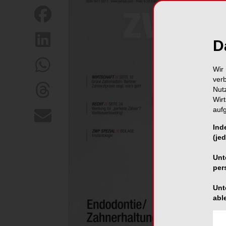
D
Wir 
ver
Nut
Wir
auf
Ind
(jed
Unt
per
Unt
abl