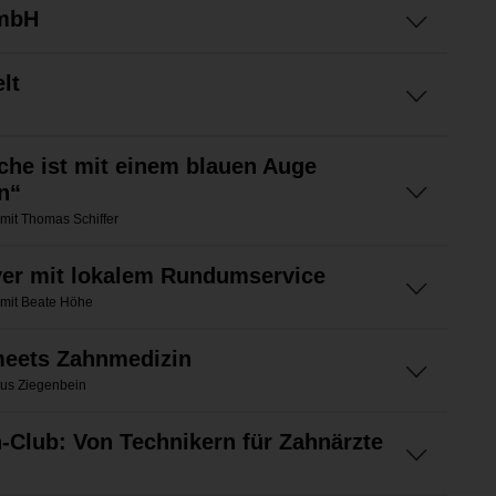
GmbH
lt
che ist mit einem blauen Auge
n“
mit Thomas Schiffer
yer mit lokalem Rundumservice
 mit Beate Höhe
meets Zahnmedizin
laus Ziegenbein
-Club: Von Technikern für Zahnärzte