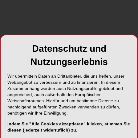
Zahnärzte
Praxis für Endodontie
Mittelweg 141
20148 Hamburg
Deutschland
Datenschutz und
Telefon:
040/414 959 46
Nutzungserlebnis
Fax:
040/414 959 47
E-Mail:
praxis@endodontie.de
Wir übermitteln Daten an Drittanbieter, die uns helfen, unser
Webangebot zu verbessern und zu finanzieren. In diesem
Website:
http://www.endodontie.de
Zusammenhang werden auch Nutzungsprofile gebildet und
angereichert, auch außerhalb des Europäischen
Wirtschaftsraumes. Hierfür und um bestimmte Dienste zu
nachfolgend aufgeführten Zwecken verwenden zu dürfen,
benötigen wir Ihre Einwilligung.
SHARE
Indem Sie "Alle Cookies akzeptieren" klicken, stimmen Sie
diesen (jederzeit widerruflich) zu.