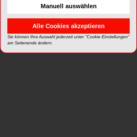
Manuell auswählen
Einsatzmöglichkeiten eines
piezoelektrischen Ultraschallscalers im
Rahmen der UIT zur effizienten Reinigung
Alle Cookies akzeptieren
von Zahn- und Implantatoberflächen.
Sie können Ihre Auswahl jederzeit unter "Cookie-Einstellungen“
am Seitenende ändern.
PROPHYLAXE
07.12.2018
Zusammenhang zwischen Mund- und
Allgemeinerkrankungen
Die Ätiologie und Pathogenese oraler