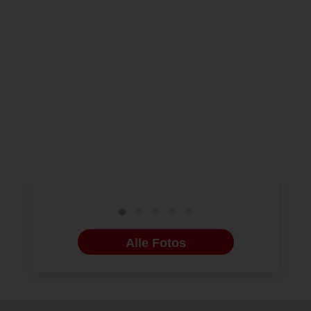
NEUE BILDERGALERIEN
16.09.2022
NEUE BILDERG
Leipziger Forum für
Fortbildu
Innovative Zahnmedizin
News und
2022
Praxis un
Alle Fotos