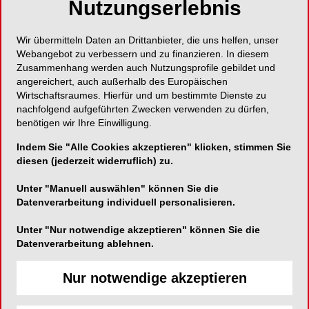
Nutzungserlebnis
Verhältnisse wichtig und stellt auch für den
Patienten eine tägliche Herausforderung
Wir übermitteln Daten an Drittanbieter, die uns helfen, unser
dar. Hilfreiche Orientierung und
Webangebot zu verbessern und zu finanzieren. In diesem
Behandlungsbausteine bietet u.a. die neue
Zusammenhang werden auch Nutzungsprofile gebildet und
angereichert, auch außerhalb des Europäischen
PAR-Richtlinie.
Wirtschaftsraumes. Hierfür und um bestimmte Dienste zu
nachfolgend aufgeführten Zwecken verwenden zu dürfen,
benötigen wir Ihre Einwilligung.
Indem Sie "Alle Cookies akzeptieren" klicken, stimmen Sie
diesen (jederzeit widerruflich) zu.
Unter "Manuell auswählen" können Sie die
Datenverarbeitung individuell personalisieren.
Unter "Nur notwendige akzeptieren" können Sie die
Datenverarbeitung ablehnen.
PROPHYLAXE
08.04.2019
Ultraschallaktiviertes mechanisches
Nur notwendige akzeptieren
Biofilmmanagement
Der hier beschriebene Patientenfall zeigt die